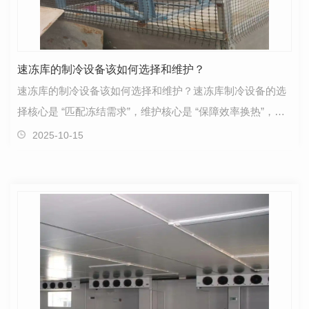
速冻库的制冷设备该如何选择和维护？
速冻库的制冷设备该如何选择和维护？速冻库制冷设备的选
择核心是 “匹配冻结需求”，维护核心是 “保障效率换热”，具
体可按以下步骤操作：一、制冷设备选择：按冻…
2025-10-15