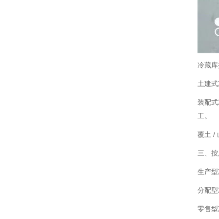
冷藏库
土建式
装配式
工。
覆土 
三、按
生产型
分配型
零售型