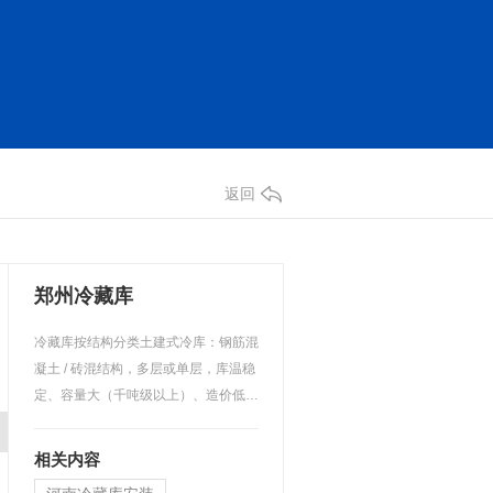
返回
联系我们
0371-60203063
郑州冷藏库
冷藏库按结构分类土建式冷库：钢筋混
凝土 / 砖混结构，多层或单层，库温稳
定、容量大（千吨级以上）、造价低、
周期长。装配式冷库…
相关内容