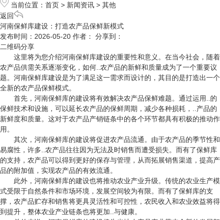
当前位置：
首页
>
新闻资讯
>
其他
返回
河南保鲜库建设：打造农产品保鲜新模式
发布时间：2026-05-20
作者：
分享到：
二维码分享
这里将为您介绍河南保鲜库建设的重要性和意义。在当今社会，随着
农产品供需关系逐渐变化，如何..农产品的新鲜和质量成为了一个重要议
题。河南保鲜库建设是为了满足这一需求而设计的，其目的是打造出一个
全新的农产品保鲜模式。
首先，河南保鲜库的建设将有效解决农产品保鲜难题。通过运用..的
保鲜技术和设施，可以延长农产品的保鲜周期，减少各种损耗，..产品的
新鲜度和质量。这对于农产品产销链条中的各个环节都具有积极的推动作
用。
其次，河南保鲜库的建设将促进农产品流通。由于农产品的季节性和
易腐性，许多..农产品往往因为无法及时销售而遭受损失。而有了保鲜库
的支持，农产品可以得到更好的保存与管理，从而拓展销售渠道，提高产
品的附加值，实现农产品的有效流通。
此外，河南保鲜库的建设也将推动农业产业升级。传统的农业生产模
式受限于自然条件和市场环境，发展空间较为有限。而有了保鲜库的支
撑，农产品贮存和销售将更具灵活性和可控性，农民收入和农业效益将得
到提升，整体农业产业链条也将更加..与健康。